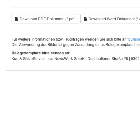
Download PDF-Dokument (*.pdf)
Download Word-Dokument (*.
Für weitere Informationen bzw. Rückfragen wenden Sie sich bitte an
touris
Die Verwendung der Bilder ist gegen Zusendung eines Belegexemplars hono
Belegexemplare bitte senden an:
Kur- & GästeService | c/o NewsWork GmbH | Dechbettener Straße 28 | 93