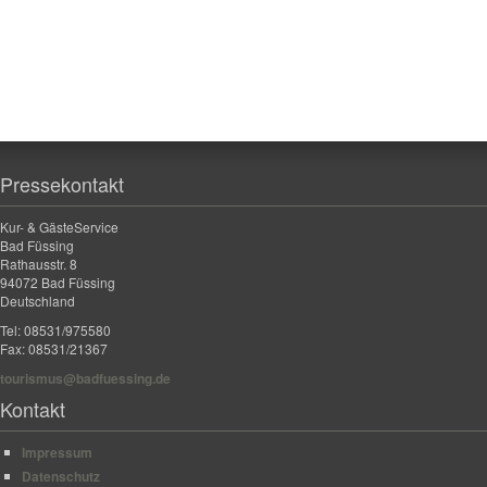
Pressekontakt
Kur- & GästeService
Bad Füssing
Rathausstr. 8
94072 Bad Füssing
Deutschland
Tel: 08531/975580
Fax: 08531/21367
tourismus@badfuessing.de
Kontakt
Impressum
Datenschutz