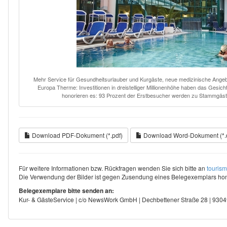
Mehr Service für Gesundheitsurlauber und Kurgäste, neue medizinische Angebo
Europa Therme: Investitionen in dreistelliger Millionenhöhe haben das Gesich
honorieren es: 93 Prozent der Erstbesucher werden zu Stammgäs
Download PDF-Dokument (*.pdf)
Download Word-Dokument (*.
Für weitere Informationen bzw. Rückfragen wenden Sie sich bitte an
touris
Die Verwendung der Bilder ist gegen Zusendung eines Belegexemplars hono
Belegexemplare bitte senden an:
Kur- & GästeService | c/o NewsWork GmbH | Dechbettener Straße 28 | 93