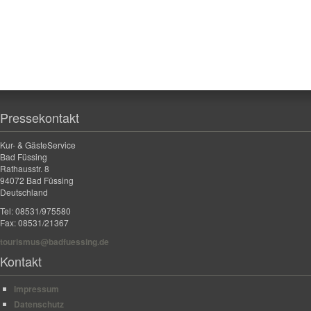
Pressekontakt
Kur- & GästeService
Bad Füssing
Rathausstr. 8
94072 Bad Füssing
Deutschland
Tel: 08531/975580
Fax: 08531/21367
tourismus@badfuessing.de
Kontakt
Impressum
Datenschutz