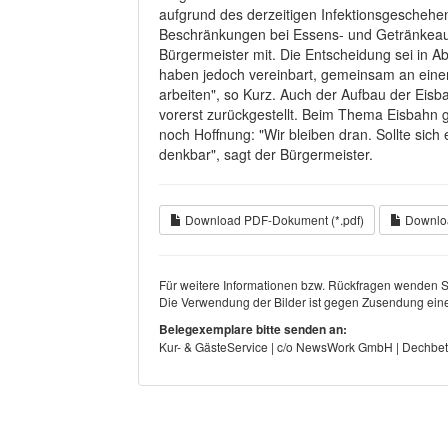
aufgrund des derzeitigen Infektionsgeschehe
Beschränkungen bei Essens- und Getränkeaus
Bürgermeister mit. Die Entscheidung sei in 
haben jedoch vereinbart, gemeinsam an eine
arbeiten", so Kurz. Auch der Aufbau der Eis
vorerst zurückgestellt. Beim Thema Eisbahn
noch Hoffnung: "Wir bleiben dran. Sollte sic
denkbar", sagt der Bürgermeister.
Download PDF-Dokument (*.pdf)
Downloa
Für weitere Informationen bzw. Rückfragen wenden Si
Die Verwendung der Bilder ist gegen Zusendung eine
Belegexemplare bitte senden an:
Kur- & GästeService | c/o NewsWork GmbH | Dechbet