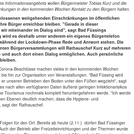
s Informationsangebots wollen Bürgermeister Tobias Kurz und die
nkungen in den kommenden Wochen Kontakt zu den Bürgern halten.
chlossenen weitgehenden Einschränkungen im öffentlichen
hre Bürger erreichbar bleiben. "Gerade in dieser
s wir miteinander im Dialog sind", sagt Bad Füssings
g wird es deshalb unter anderem ein eigenes Bürgertelefon
 während der Lockdown-Phase Rede und Antwort stehen. Die
anten Bürgerversammlungen will Rathauschef Kurz auf mehreren
 und auch dort einen Dialog ermöglichen. Auch persönliche
bleiben.
 Corona-Beschlüsse machen vieles in den kommenden Wochen
bis hin zur Organisation von Veranstaltungen. "Bad Füssing wird
il er unseren Betrieben den Boden unter den Füßen wegzieht", sagt
des nach allen verfügbaren Daten äußerst geringen Infektionsrisikos
sche Tourismus nochmals komplett heruntergefahren werde. "Ich werde
hen Ebenen deutlich machen, dass die Hygiene- und
, sagt der Rathauschef.
lgen für den Ort: Bereits ab heute (2.11.) dürfen Bad Füssinger
ch der Betrieb aller Freizeiteinrichtungen und der Thermen wurde