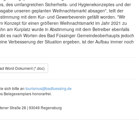
ns, des umfangreichen Sicherheits- und Hygienekonzeptes und der
gabe unseren geplanten Weihnachtsmarkt absagen", teilt der
Abstimmung mit dem Kur- und Gewerbeverein gefällt worden. "Wir
m Konzept für einen größeren Weihnachtsmarkt im Jahr 2021 zu
bahn am Kurplatz wurde in Abstimmung mit dem Betreiber ebenfalls
 gibt es nach Worten des Bad Füssinger Gemeindeoberhaupts jedoch
h eine Verbesserung der Situation ergeben, ist der Aufbau immer noch
d Word-Dokument (*.doc)
e sich bitte an
tourismus@badfuessing.de
s Belegexemplars honorarfrei.
tener Straße 28 | 93049 Regensburg