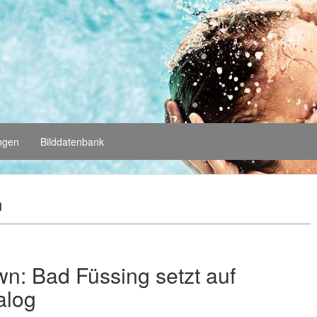
ungen
Bilddatenbank
n
n: Bad Füssing setzt auf
alog