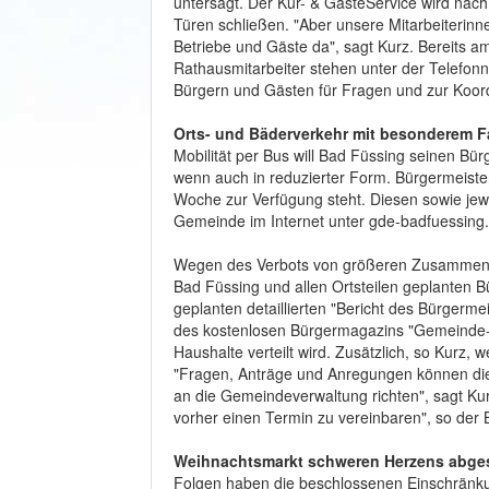
untersagt. Der Kur- & GästeService wird nac
Türen schließen. "Aber unsere Mitarbeiterinne
Betriebe und Gäste da", sagt Kurz. Bereits a
Rathausmitarbeiter stehen unter der Telefon
Bürgern und Gästen für Fragen und zur Koord
Orts- und Bäderverkehr mit besonderem F
Mobilität per Bus will Bad Füssing seinen 
wenn auch in reduzierter Form. Bürgermeist
Woche zur Verfügung steht. Diesen sowie jewe
Gemeinde im Internet unter gde-badfuessin
Wegen des Verbots von größeren Zusammenk
Bad Füssing und allen Ortsteilen geplanten B
geplanten detaillierten "Bericht des Bürger
des kostenlosen Bürgermagazins "Gemeinde-Inf
Haushalte verteilt wird. Zusätzlich, so Kurz,
"Fragen, Anträge und Anregungen können die
an die Gemeindeverwaltung richten", sagt Kur
vorher einen Termin zu vereinbaren", so der 
Weihnachtsmarkt schweren Herzens abge
Folgen haben die beschlossenen Einschränku