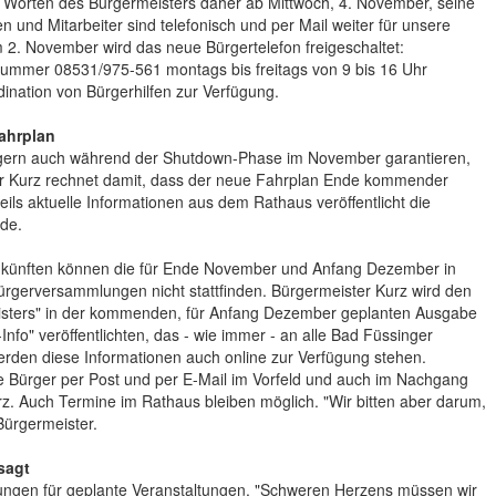
h Worten des Bürgermeisters daher ab Mittwoch, 4. November, seine
n und Mitarbeiter sind telefonisch und per Mail weiter für unsere
m 2. November wird das neue Bürgertelefon freigeschaltet:
nummer 08531/975-561 montags bis freitags von 9 bis 16 Uhr
ination von Bürgerhilfen zur Verfügung.
ahrplan
Bürgern auch während der Shutdown-Phase im November garantieren,
er Kurz rechnet damit, dass der neue Fahrplan Ende kommender
ils aktuelle Informationen aus dem Rathaus veröffentlicht die
g.de.
ünften können die für Ende November und Anfang Dezember in
ürgerversammlungen nicht stattfinden. Bürgermeister Kurz wird den
meisters" in der kommenden, für Anfang Dezember geplanten Ausgabe
o" veröffentlichten, das - wie immer - an alle Bad Füssinger
 werden diese Informationen auch online zur Verfügung stehen.
 Bürger per Post und per E-Mail im Vorfeld und auch im Nachgang
z. Auch Termine im Rathaus bleiben möglich. "Wir bitten aber darum,
Bürgermeister.
sagt
ngen für geplante Veranstaltungen. "Schweren Herzens müssen wir