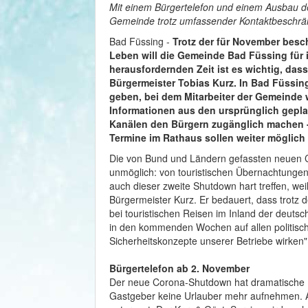
Mit einem Bürgertelefon und einem Ausbau de
Gemeinde trotz umfassender Kontaktbeschrä
Bad Füssing -
Trotz der für November bes
Leben will die Gemeinde Bad Füssing für i
herausfordernden Zeit ist es wichtig, das
Bürgermeister Tobias Kurz. In Bad Füssin
geben, bei dem Mitarbeiter der Gemeinde
Informationen aus den ursprünglich gepl
Kanälen den Bürgern zugänglich machen -
Termine im Rathaus sollen weiter möglich 
Die von Bund und Ländern gefassten neuen
unmöglich: von touristischen Übernachtungen 
auch dieser zweite Shutdown hart treffen, we
Bürgermeister Kurz. Er bedauert, dass trotz 
bei touristischen Reisen im Inland der deut
in den kommenden Wochen auf allen politisc
Sicherheitskonzepte unserer Betriebe wirken"
Bürgertelefon ab 2. November
Der neue Corona-Shutdown hat dramatische Fo
Gastgeber keine Urlauber mehr aufnehmen. Au