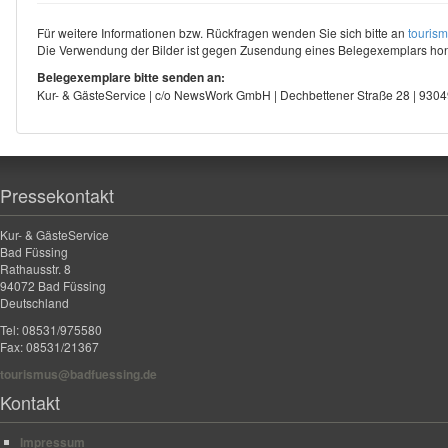
Für weitere Informationen bzw. Rückfragen wenden Sie sich bitte an
touris
Die Verwendung der Bilder ist gegen Zusendung eines Belegexemplars hono
Belegexemplare bitte senden an:
Kur- & GästeService | c/o NewsWork GmbH | Dechbettener Straße 28 | 93
Pressekontakt
Kur- & GästeService
Bad Füssing
Rathausstr. 8
94072 Bad Füssing
Deutschland
Tel: 08531/975580
Fax: 08531/21367
tourismus@badfuessing.de
Kontakt
Impressum