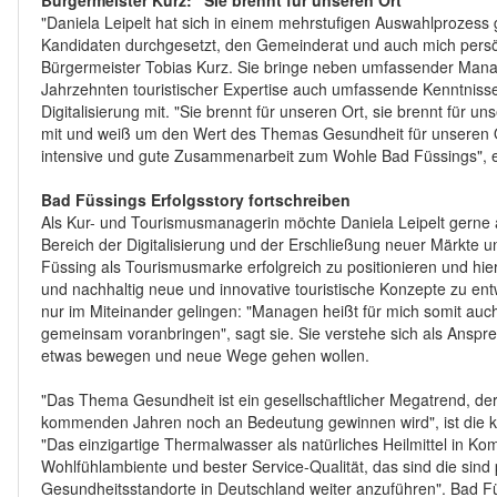
Bürgermeister Kurz: "Sie brennt für unseren Ort"
"Daniela Leipelt hat sich in einem mehrstufigen Auswahlprozess
Kandidaten durchgesetzt, den Gemeinderat und auch mich persö
Bürgermeister Tobias Kurz. Sie bringe neben umfassender Man
Jahrzehnten touristischer Expertise auch umfassende Kenntnisse
Digitalisierung mit. "Sie brennt für unseren Ort, sie brennt für
mit und weiß um den Wert des Themas Gesundheit für unseren Or
intensive und gute Zusammenarbeit zum Wohle Bad Füssings", e
Bad Füssings Erfolgsstory fortschreiben
Als Kur- und Tourismusmanagerin möchte Daniela Leipelt gerne
Bereich der Digitalisierung und der Erschließung neuer Märkte u
Füssing als Tourismusmarke erfolgreich zu positionieren und hier
und nachhaltig neue und innovative touristische Konzepte zu en
nur im Miteinander gelingen: "Managen heißt für mich somit auch
gemeinsam voranbringen", sagt sie. Sie verstehe sich als Ansprech
etwas bewegen und neue Wege gehen wollen.
"Das Thema Gesundheit ist ein gesellschaftlicher Megatrend, d
kommenden Jahren noch an Bedeutung gewinnen wird", ist die k
"Das einzigartige Thermalwasser als natürliches Heilmittel in K
Wohlfühlambiente und bester Service-Qualität, das sind die sind
Gesundheitsstandorte in Deutschland weiter anzuführen". Bad 