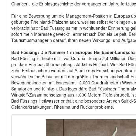
Chancen, die Erfolgsgeschichte der vergangenen Jahre fortzusc
Für eine Bewerbung um die Management-Position in Europas übe
gebürtige Rheinland-Pfälzerin auch, weil sie selbst vor einigen 
verbracht hat: "Bad Füssing ist mir in wohltuender Erinnerung g
sofort mein Interesse geweckt", erinnert sich Daniela Leipelt. Berei
Tourismusmanagerin darauf, ihren neuen Wirkungs- und Aufgab
Bad Füssing: Die Nummer 1 in Europas Heilbäder-Landscha
Bad Füssing ist heute mit - vor Corona - knapp 2,4 Millionen Ü
pro Jahr Europas übernachtungsstärkstes Heilbad. Wer Bad Füs
zehn Erstbesuchern werden laut Studie des Forschungszentr
verwöhnt seine Besucher mit der größten Thermenlandschaft Eu
Bewegungsbecken mit insgesamt 12.000 Quadratmetern Wasserfl
Sanatorien und Kliniken. Das legendäre Bad Füssinger Thermalwa
Wirkstoff-Zusammensetzung aus 1.000 Metern Tiefe sprudelt, ist 
Bad Füssings Heilwasser enthält eine besondere Art von Sulfid-S
Gelenkerkrankungen, Rheuma und Rückenprobleme.