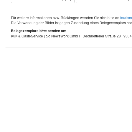
Für weitere Informationen bzw. Rückfragen wenden Sie sich bitte an
touris
Die Verwendung der Bilder ist gegen Zusendung eines Belegexemplars hono
Belegexemplare bitte senden an:
Kur- & GästeService | c/o NewsWork GmbH | Dechbettener Straße 28 | 93