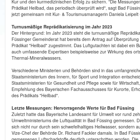
Kur und den kurmedizinischen Erfolg zu sichern. "Die Messungen
Prädikat Heilbad, das periodisch überprüft wird", sagt Bad Füss
jetzt gemeinsam mit Kur- & Tourismusmanagerin Daniela Leipelt 
Turnusmäßige Reprädikatisierung im Jahr 2023
Der Hintergrund: Im Jahr 2023 steht die turnusmäßige Reprädika
Füssinger Gemeinderat hat bereits dem Antrag auf Überprüfung
Prädikat "Heilbad" zugestimmt. Das Luftgutachten ist dabei ein 
auch umfassende Expertisen beispielsweise zur Wirkung des ort
Thermal-Mineralwassers.
Verschiedene Ministerien und Behörden sind in das umfangreiche
Staatsministerium des Innern, für Sport und Integration entsch
Staatsministerien für Gesundheit und Pflege sowie für Wirtschaf
Empfehlung des Bayerischen Fachausschusses für Kurorte, Erho
des Prädikats "Heilbad".
Letzte Messungen: Hervorragende Werte für Bad Füssing
Zuletzt hatte das Bayerische Landesamt für Umwelt vor rund ze
Umweltministeriums die Luftqualität in Bad Füssing gemessen. D
sich nicht nur durch sein schwefelhaltiges Heilwasser, sondern a
Vize-Chef der Behörde Dr. Richard Fackler damals. In Bad Füssin
gemessenen Luftschadstoffe deutlich unterschritten worden. Die 