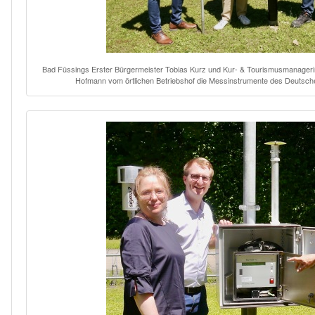
Bad Füssings Erster Bürgermeister Tobias Kurz und Kur- & Tourismusmanagerin D
Hofmann vom örtlichen Betriebshof die Messinstrumente des Deutschen