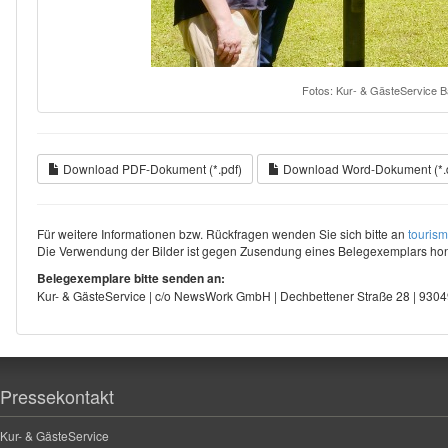
Fotos: Kur- & GästeService 
Download PDF-Dokument (*.pdf)
Download Word-Dokument (*.
Für weitere Informationen bzw. Rückfragen wenden Sie sich bitte an
touris
Die Verwendung der Bilder ist gegen Zusendung eines Belegexemplars hono
Belegexemplare bitte senden an:
Kur- & GästeService | c/o NewsWork GmbH | Dechbettener Straße 28 | 93
Pressekontakt
Kur- & GästeService