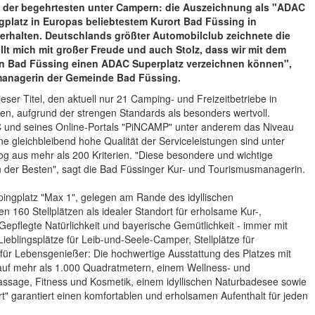
nes der begehrtesten unter Campern: die Auszeichnung als "ADAC
ngplatz in Europas beliebtestem Kurort Bad Füssing in
erhalten. Deutschlands größter Automobilclub zeichnete die
üllt mich mit großer Freude und auch Stolz, dass wir mit dem
in Bad Füssing einen ADAC Superplatz verzeichnen können",
smanagerin der Gemeinde Bad Füssing.
ser Titel, den aktuell nur 21 Camping- und Freizeitbetriebe in
en, aufgrund der strengen Standards als besonders wertvoll.
 und seines Online-Portals "PiNCAMP" unter anderem das Niveau
ne gleichbleibend hohe Qualität der Serviceleistungen sind unter
og aus mehr als 200 Kriterien. "Diese besondere und wichtige
en der Besten", sagt die Bad Füssinger Kur- und Tourismusmanagerin.
pingplatz "Max 1", gelegen am Rande des idyllischen
nen 160 Stellplätzen als idealer Standort für erholsame Kur-,
 Gepflegte Natürlichkeit und bayerische Gemütlichkeit - immer mit
eblingsplätze für Leib-und-Seele-Camper, Stellplätze für
ür Lebensgenießer: Die hochwertige Ausstattung des Platzes mit
uf mehr als 1.000 Quadratmetern, einem Wellness- und
ssage, Fitness und Kosmetik, einem idyllischen Naturbadesee sowie
" garantiert einen komfortablen und erholsamen Aufenthalt für jeden