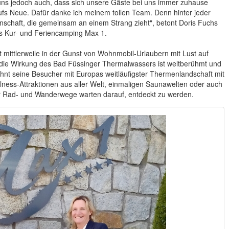
uns jedoch auch, dass sich unsere Gäste bei uns immer zuhause
fs Neue. Dafür danke ich meinem tollen Team. Denn hinter jeder
schaft, die gemeinsam an einem Strang zieht", betont Doris Fuchs
es Kur- und Feriencamping Max 1.
t mittlerweile in der Gunst von Wohnmobil-Urlaubern mit Lust auf
ie Wirkung des Bad Füssinger Thermalwassers ist weltberühmt und
öhnt seine Besucher mit Europas weitläufigster Thermenlandschaft mit
ness-Attraktionen aus aller Welt, einmaligen Saunawelten oder auch
er Rad- und Wanderwege warten darauf, entdeckt zu werden.