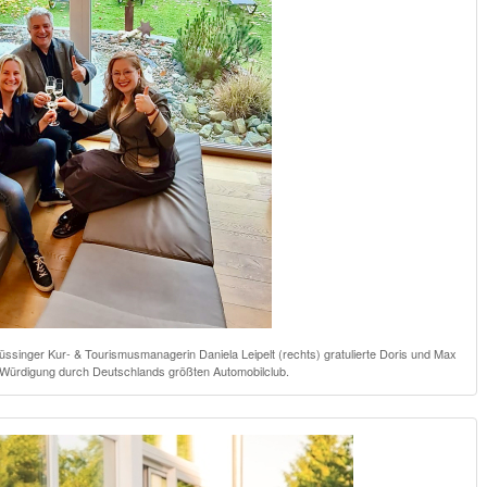
singer Kur- & Tourismusmanagerin Daniela Leipelt (rechts) gratulierte Doris und Max
Würdigung durch Deutschlands größten Automobilclub.