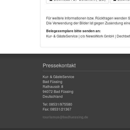
Für weitere Informationen bzw. Rückfragen wenden Si
Die Verwendung der Bilder ist gegen Zusendung eine
Belegexemplare bitte senden an:
Kur- & GästeService | c/o NewsWork GmbH | Dechbet
Pressekontakt
Kur- & GästeService
Bad Füssing
Rathausstr. 8
94072 Bad Füssing
Deutschland
Tel: 08531/975580
Fax: 08531/21367
tourismus@badfuessing.de