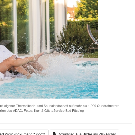
 mit eigener Thermalbade- und Saunalandschaft auf mehr als 1.000 Quadratmetern
rten des ADAC. Fotos: Kur- & GästeService Bad Füssing
d Word-Dokument (*.docx)
Download Alle Bilder als ZIP-Archiv