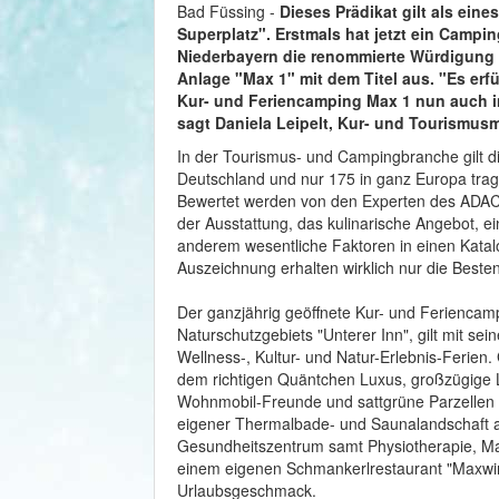
Bad Füssing -
Dieses Prädikat gilt als ei
Superplatz". Erstmals hat jetzt ein Campi
Niederbayern die renommierte Würdigung 
Anlage "Max 1" mit dem Titel aus. "Es erf
Kur- und Feriencamping Max 1 nun auch 
sagt Daniela Leipelt, Kur- und Tourismu
In der Tourismus- und Campingbranche gilt die
Deutschland und nur 175 in ganz Europa trag
Bewertet werden von den Experten des ADAC
der Ausstattung, das kulinarische Angebot, ei
anderem wesentliche Faktoren in einen Katal
Auszeichnung erhalten wirklich nur die Best
Der ganzjährig geöffnete Kur- und Feriencam
Naturschutzgebiets "Unterer Inn", gilt mit sei
Wellness-, Kultur- und Natur-Erlebnis-Ferien.
dem richtigen Quäntchen Luxus, großzügige Li
Wohnmobil-Freunde und sattgrüne Parzellen f
eigener Thermalbade- und Saunalandschaft a
Gesundheitszentrum samt Physiotherapie, Ma
einem eigenen Schmankerlrestaurant "Maxwirt
Urlaubsgeschmack.