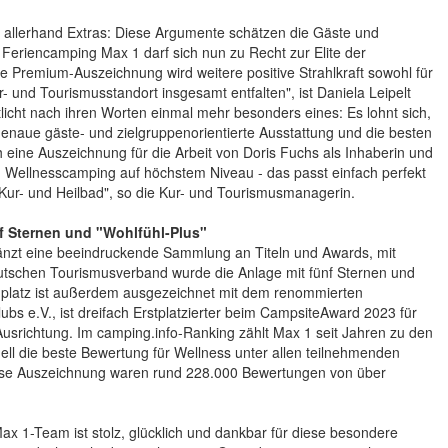
allerhand Extras: Diese Argumente schätzen die Gäste und
Feriencamping Max 1 darf sich nun zu Recht zur Elite der
 Premium-Auszeichnung wird weitere positive Strahlkraft sowohl für
 und Tourismusstandort insgesamt entfalten", ist Daniela Leipelt
icht nach ihren Worten einmal mehr besonders eines: Es lohnt sich,
enaue gäste- und zielgruppenorientierte Ausstattung und die besten
h eine Auszeichnung für die Arbeit von Doris Fuchs als Inhaberin und
d Wellnesscamping auf höchstem Niveau - das passt einfach perfekt
 Kur- und Heilbad", so die Kur- und Tourismusmanagerin.
 Sternen und "Wohlfühl-Plus"
änzt eine beeindruckende Sammlung an Titeln und Awards, mit
tschen Tourismusverband wurde die Anlage mit fünf Sternen und
ngplatz ist außerdem ausgezeichnet mit dem renommierten
s e.V., ist dreifach Erstplatzierter beim CampsiteAward 2023 für
usrichtung. Im camping.info-Ranking zählt Max 1 seit Jahren zu den
ll die beste Bewertung für Wellness unter allen teilnehmenden
iese Auszeichnung waren rund 228.000 Bewertungen von über
ax 1-Team ist stolz, glücklich und dankbar für diese besondere