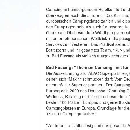
Camping mit umsorgendem Hotelkomfort und 
überzeugten auch die Juroren. "Das Kur- und 
europäischen Campingplätze zählen und diese
den Campingbetrieb, als auch für unseren Kur-
überzeugt. Die besondere Würdigung verdeutl
mit unternehmerischem Weitblick in die passg
Services zu investieren. Das Prädikat sei auc
Betreiberin und ihr gesamtes Team. "Kur- un
zu Bad Füssing als vielfach ausgezeichnetes
Bad Füssing: "Thermen-Camping" mit fünf
Die Auszeichnung als "ADAC Superplatz" erg
denen sich "Max 1" schmücken darf: Vom Deu
einem "S" für Superior prämiert. Der Campi
Europapreis 2020 des Deutschen Camping Club
Wellness, Relaxing und für seine besondere A
besten 100 Plätzen Europas und genießt aktue
Campingplätzen in Europa. Grundlage für d
150.000 Campingurlaubern.
"Wir freuen uns alle riesig und das gesamte M