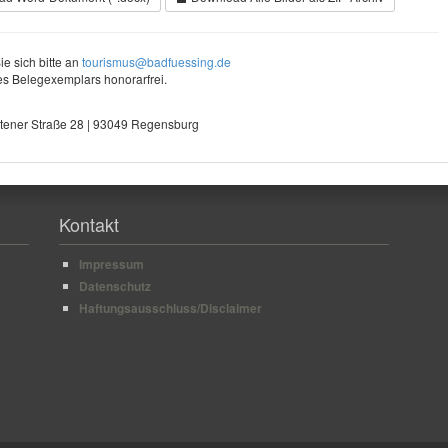
e sich bitte an
tourismus@badfuessing.de
s Belegexemplars honorarfrei.
tener Straße 28 | 93049 Regensburg
Kontakt
Impressum
Datenschutz
Haftungsausschluss/Disclaimer