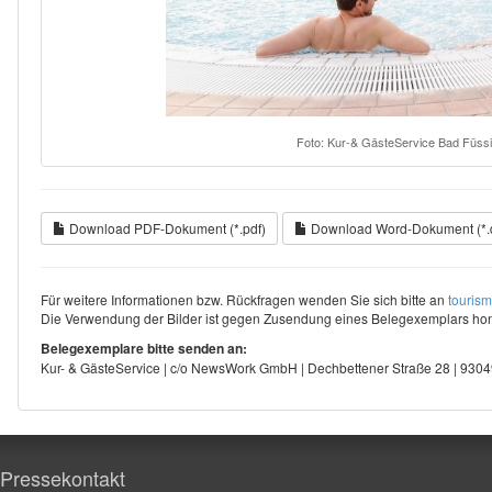
Foto: Kur-& GästeService Bad Füss
Download PDF-Dokument (*.pdf)
Download Word-Dokument (*.
Für weitere Informationen bzw. Rückfragen wenden Sie sich bitte an
touris
Die Verwendung der Bilder ist gegen Zusendung eines Belegexemplars hono
Belegexemplare bitte senden an:
Kur- & GästeService | c/o NewsWork GmbH | Dechbettener Straße 28 | 93
Pressekontakt