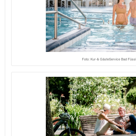
Foto: Kur-& GästeService Bad Füss