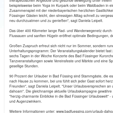
therapeutischen Angebote und gesunde Bewegung unter freiem H
beispielsweise beim Yoga im Kurpark oder beim Waldbaden in eine
Zusammenspiel mit der niederbayerischen herzlichen Gastlichk
Füssinger Gästen leicht, den stressigen Alltag schnell zu verge
neu durchzuatmen und zu genießen", sagt Daniela Leipelt.
Das über 400 Kilometer lange Rad- und Wanderwegenetz durch die
Flussauen und sanften Hügeln eröffnet optimale Bedingungen, 
Großen Zuspruch erfreut sich nicht nur im Sommer, sondern rund 
Unterhaltungsprogramm: Der Veranstaltungskalender bietet fast
sechs Tagen in der Woche Konzerte des Bad Füssinger Kurorches
Tanzveranstaltungen sowie Vereinsfeste und Märkte und eine Sp
gesellige Stunden.
90 Prozent der Urlauber in Bad Füssing sind Stammgäste, die es 
nach Hause zu kommen, bei uns fühlt sich jeder Gast sofort her
Freunden", sagt Daniela Leipelt. "Unser Urlaubsversprechen an 
dahoam". Die gleichnamige aktuelle Urlaubskampagne gewähre a
"herzig-charmante Einblicke in die Bad Füssinger Urlaubswelt" 
und Augenzwinkern.
Weitere Informationen unter: www.badfuessing.com/urlaub-dah