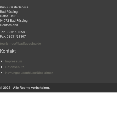
Kur- & GästeService
Bad Füssing
Rathausstr. 8
94072 Bad Füssing
Deutschland
Tel: 08531/975580
Fax: 08531/21367
tourismus@badfuessing.de
Kontakt
Impressum
Datenschutz
Haftungsausschluss/Disclaimer
© 2026 - Alle Rechte vorbehalten.