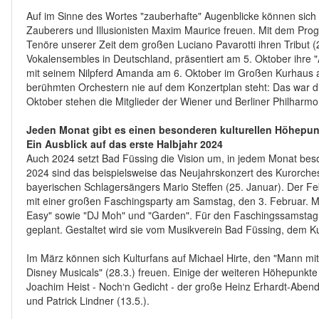
Auf im Sinne des Wortes "zauberhafte" Augenblicke können sich
Zauberers und Illusionisten Maxim Maurice freuen. Mit dem Pro
Tenöre unserer Zeit dem großen Luciano Pavarotti ihren Tribut (
Vokalensembles in Deutschland, präsentiert am 5. Oktober ihre 
mit seinem Nilpferd Amanda am 6. Oktober im Großen Kurhaus auf
berühmten Orchestern nie auf dem Konzertplan steht: Das war d
Oktober stehen die Mitglieder der Wiener und Berliner Philharmo
Jeden Monat gibt es einen besonderen kulturellen Höhepun
Ein Ausblick auf das erste Halbjahr 2024
Auch 2024 setzt Bad Füssing die Vision um, in jedem Monat beson
2024 sind das beispielsweise das Neujahrskonzert des Kurorcheste
bayerischen Schlagersängers Mario Steffen (25. Januar). Der Fe
mit einer großen Faschingsparty am Samstag, den 3. Februar. Mi
Easy" sowie "DJ Moh" und "Garden". Für den Faschingssamstag (
geplant. Gestaltet wird sie vom Musikverein Bad Füssing, dem K
Im März können sich Kulturfans auf Michael Hirte, den "Mann mit
Disney Musicals" (28.3.) freuen. Einige der weiteren Höhepunkte 
Joachim Heist - Noch‘n Gedicht - der große Heinz Erhardt-Abend
und Patrick Lindner (13.5.).