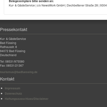
Belegexemplare bitte senden an:
Kur- & GästeService | c/o NewsWork GmbH | Dechbettener Straße 28 | 93
Pressekontakt
Kur- & GästeService
Bad Füssing
Rathausstr. 8
94072 Bad Füssing
Deutschland
Tel: 08531/975580
Fax: 08531/21367
tourismus@badfuessing.de
Kontakt
Impressum
Datenschutz
Haftungsausschluss/Disclaimer