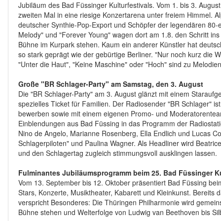
Jubiläum des Bad Füssinger Kulturfestivals. Vom 1. bis 3. Augu
zweiten Mal in eine riesige Konzertarena unter freiem Himmel. A
deutscher Synthie-Pop-Export und Schöpfer der legendären 80-e
Melody" und "Forever Young" wagen dort am 1.8. den Schritt in
Bühne im Kurpark stehen. Kaum ein anderer Künstler hat deutsc
so stark geprägt wie der gebürtige Berliner. "Nur noch kurz die
"Unter die Haut", "Keine Maschine" oder "Hoch" sind zu Melodien
Große "BR Schlager-Party" am Samstag, den 3. August
Die "BR Schlager-Party" am 3. August glänzt mit einem Staraufge
spezielles Ticket für Familien. Der Radiosender "BR Schlager" is
bewerben sowie mit einem eigenen Promo- und Moderatorenteam 
Einblendungen aus Bad Füssing in das Programm der Radiostati
Nino de Angelo, Marianne Rosenberg, Ella Endlich und Lucas Cor
Schlagerpiloten" und Paulina Wagner. Als Headliner wird Beatric
und den Schlagertag zugleich stimmungsvoll ausklingen lassen.
Fulminantes Jubiläumsprogramm beim 25. Bad Füssinger Kul
Vom 13. September bis 12. Oktober präsentiert Bad Füssing beim
Stars, Konzerte, Musiktheater, Kabarett und Kleinkunst. Bereit
verspricht Besonderes: Die Thüringen Philharmonie wird gemei
Bühne stehen und Welterfolge von Ludwig van Beethoven bis Sil