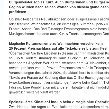
Bürgermeister Tobias Kurz. Auch Bürgerinnen und Bürger 
Region würden nach seinen Worten von diesem grandiosen 
profitieren.
Ob stilvoll-elegantes Neujahrskonzert oder ausgelassene Faschin
oder festliche Weihnachtsgala, ob einmaliges Summer-Open-Air-
Erhardt-Abend: Das Bad Füssinger Eventprogramm biete beste U
Musikgeschmack, betonte auch Kur- & Tourismusmanagerin Danie
Magische Kulturmomente zu Weihnachten verschenken:
20 Prozent Preisnachlass auf alle Ticketpreise bis zum Fest
"Überraschen Sie Ihre Liebsten in diesem Jahr mit magischen K
so Kur- & Tourismusmanagerin Daniela Leipelt. Die Gemeinde B
besonderes Angebot: Wer Karten zwischen dem 24. November, 9
erwirbt, profitiert von 20 Prozent Preisnachlass auf alle Ticketpr
Veranstaltungen des Jahres 2024, die aktuell bereits buchbar sind
Tickets pro Person bei Buchung über das Online-Buchungssyst
(www.badfuessing.com/veranstaltungen) sowie beim Kauf im Tic
Füssing. Eine Kombination mit anderen Rabatten ist nicht möglic
gewerblich weiterverkauft werden.
Spektakuläres Künstler-Line-up beim 2. magic blue OpenAir
Zwei Höhepunkte ragen im Eventkalender 2024 besonders heraus