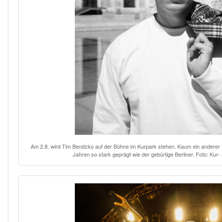
Am 2.8. wird Tim Bendzko auf der Bühne im Kurpark stehen. Kaum ein anderer 
Jahren so stark geprägt wie der gebürtige Berliner. Foto: K