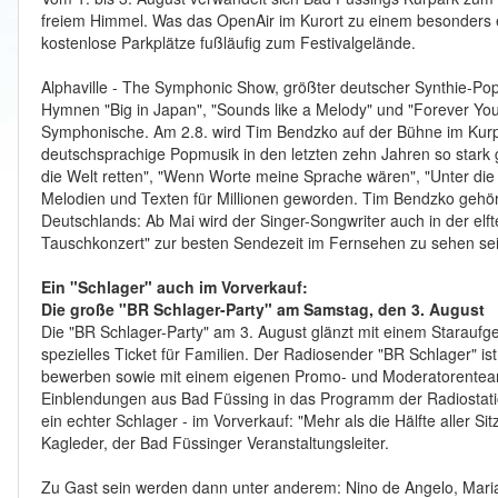
freiem Himmel. Was das OpenAir im Kurort zu einem besonders 
kostenlose Parkplätze fußläufig zum Festivalgelände.
Alphaville - The Symphonic Show, größter deutscher Synthie-Po
Hymnen "Big in Japan", "Sounds like a Melody" und "Forever You
Symphonische. Am 2.8. wird Tim Bendzko auf der Bühne im Kurp
deutschsprachige Popmusik in den letzten zehn Jahren so stark g
die Welt retten", "Wenn Worte meine Sprache wären", "Unter die
Melodien und Texten für Millionen geworden. Tim Bendzko gehört
Deutschlands: Ab Mai wird der Singer-Songwriter auch in der elf
Tauschkonzert" zur besten Sendezeit im Fernsehen zu sehen sei
Ein "Schlager" auch im Vorverkauf:
Die große "BR Schlager-Party" am Samstag, den 3. August
Die "BR Schlager-Party" am 3. August glänzt mit einem Staraufge
spezielles Ticket für Familien. Der Radiosender "BR Schlager" is
bewerben sowie mit einem eigenen Promo- und Moderatorenteam 
Einblendungen aus Bad Füssing in das Programm der Radiostation.
ein echter Schlager - im Vorverkauf: "Mehr als die Hälfte aller Sit
Kagleder, der Bad Füssinger Veranstaltungsleiter.
Zu Gast sein werden dann unter anderem: Nino de Angelo, Maria