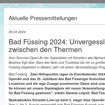
Aktuelle Pressemitteilungen
26.03.2024
Bad Füssing 2024: Unvergess
zwischen den Thermen
Vom Sommer-Open-Air der Superlative mit Künstlern wie Alphav
Beatrice Egli über Stars wie Nicki und Truckstop bis hin zu groß
Füssing begeistert in diesem Jahr mit einem Veranstaltungs-Pro
Bad Füssing -
Zwei Höhepunkte ragen im Eventkalender 2024
OpenAir und das 25. Jubiläum des Bad Füssinger Kulturfes
Locations und die rege Zusage prominenter Gäste sind uns
So können wir unsere Stammgäste mit neuen Veranstaltung
für Bad Füssing gewinnen", erklärt Daniela Leipelt, Bad F
Spektakuläres Künstler-Line-up beim 2. magic blue OpenAir
Vom 1. bis 3. August verwandelt sich Bad Füssings Kurpark zum 