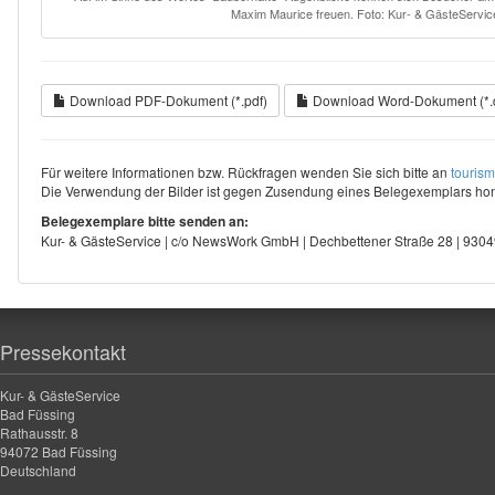
Maxim Maurice freuen. Foto: Kur- & GästeServi
Download PDF-Dokument (*.pdf)
Download Word-Dokument (*.
Für weitere Informationen bzw. Rückfragen wenden Sie sich bitte an
touris
Die Verwendung der Bilder ist gegen Zusendung eines Belegexemplars hono
Belegexemplare bitte senden an:
Kur- & GästeService | c/o NewsWork GmbH | Dechbettener Straße 28 | 93
Pressekontakt
Kur- & GästeService
Bad Füssing
Rathausstr. 8
94072 Bad Füssing
Deutschland