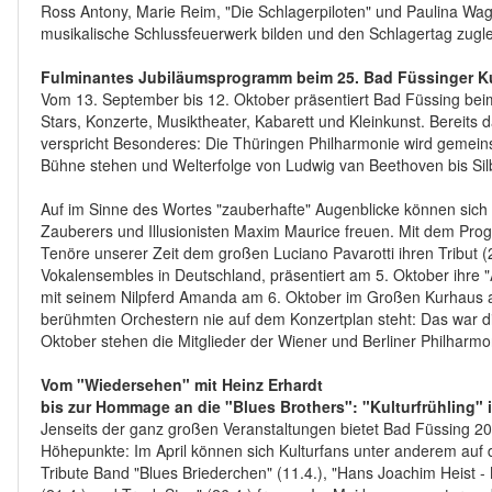
Ross Antony, Marie Reim, "Die Schlagerpiloten" und Paulina Wagn
musikalische Schlussfeuerwerk bilden und den Schlagertag zugle
Fulminantes Jubiläumsprogramm beim 25. Bad Füssinger Kul
Vom 13. September bis 12. Oktober präsentiert Bad Füssing beim
Stars, Konzerte, Musiktheater, Kabarett und Kleinkunst. Bereit
verspricht Besonderes: Die Thüringen Philharmonie wird gemei
Bühne stehen und Welterfolge von Ludwig van Beethoven bis Sil
Auf im Sinne des Wortes "zauberhafte" Augenblicke können sich
Zauberers und Illusionisten Maxim Maurice freuen. Mit dem Pro
Tenöre unserer Zeit dem großen Luciano Pavarotti ihren Tribut (
Vokalensembles in Deutschland, präsentiert am 5. Oktober ihre 
mit seinem Nilpferd Amanda am 6. Oktober im Großen Kurhaus auf
berühmten Orchestern nie auf dem Konzertplan steht: Das war d
Oktober stehen die Mitglieder der Wiener und Berliner Philharmo
Vom "Wiedersehen" mit Heinz Erhardt
bis zur Hommage an die "Blues Brothers": "Kulturfrühling"
Jenseits der ganz großen Veranstaltungen bietet Bad Füssing 20
Höhepunkte: Im April können sich Kulturfans unter anderem auf die
Tribute Band "Blues Briederchen" (11.4.), "Hans Joachim Heist -