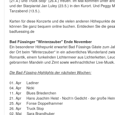
(21.4.) und Truck Stop" (26.4.) freuen. Im Mai kommen unter and
und der Starpianist Jan Luley (23.5.) in den Kurort. Und Peggy 
Tanzabend (13.5.).
Karten für diese Konzerte und die vielen anderen Höhepunkte 
können Sie ganz bequem online buchen. Entdecken Sie die gesam
badfuessing.de
Bad Füssinger "Winterzauber" Ende November
Ein besonderer Höhepunkt erwartet Bad Füssings Gäste zum Ja
der Ort beim "Winterzauber" in ein adventliches Wunderland zwi
Romantik, einem funkelnden Lichtermeer aus Lichterketten, Leuc
gebrannten Mandeln und Zimt sowie weihnachtlicher Live-Musik.
Die Bad-Füssing-Highlights der nächsten Wochen:
01. Apr Ladiner
04. Apr Nicki
11. Apr Blues Briederchen
21. Apr Hans Joachim Heist - Noch'n Gedicht - der große Hei
25. Apr Fonse Doppelhammer
26. Apr Truck Stop
02. Mai Sara Brandhuber