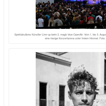
Spektakuläres Künstler-Line-up beim 2. magic blue OpenAir: Vom 1. bis 3. Aug
eine riesige Konzertarena unter freiem Himmel. Foto