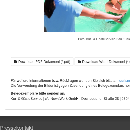
Foto: Kur- & GästeService Bad Füss
Download PDF-Dokument (*.pdf)
Download Word-Dokument (*.
Für weitere Informationen bzw. Rückfragen wenden Sie sich bitte an
touris
Die Verwendung der Bilder ist gegen Zusendung eines Belegexemplars hono
Belegexemplare bitte senden an:
Kur- & GästeService | c/o NewsWork GmbH | Dechbettener Straße 28 | 93
Pressekontakt