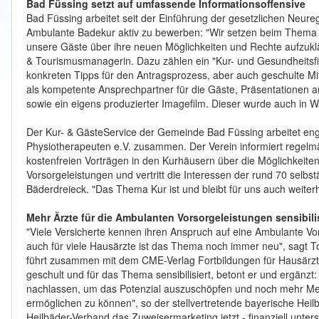
Bad Füssing setzt auf umfassende Informationsoffensive
Bad Füssing arbeitet seit der Einführung der gesetzlichen Neure
Ambulante Badekur aktiv zu bewerben: "Wir setzen beim Thema
unsere Gäste über ihre neuen Möglichkeiten und Rechte aufzuklär
& Tourismusmanagerin. Dazu zählen ein "Kur- und Gesundheitsfi
konkreten Tipps für den Antragsprozess, aber auch geschulte M
als kompetente Ansprechpartner für die Gäste, Präsentationen
sowie ein eigens produzierter Imagefilm. Dieser wurde auch in 
Der Kur- & GästeService der Gemeinde Bad Füssing arbeitet eng
Physiotherapeuten e.V. zusammen. Der Verein informiert regel
kostenfreien Vorträgen in den Kurhäusern über die Möglichkeit
Vorsorgeleistungen und vertritt die Interessen der rund 70 selb
Bäderdreieck. "Das Thema Kur ist und bleibt für uns auch weiterh
Mehr Ärzte für die Ambulanten
Vorsorgeleistungen sensibili
"Viele Versicherte kennen ihren Anspruch auf eine Ambulante Vo
auch für viele Hausärzte ist das Thema noch immer neu", sagt T
führt zusammen mit dem CME-Verlag Fortbildungen für Hausärzte
geschult und für das Thema sensibilisiert, betont er und ergänzt
nachlassen, um das Potenzial auszuschöpfen und noch mehr Me
ermöglichen zu können", so der stellvertretende bayerische Hei
Heilbäder-Verband das Zuweisermarketing jetzt - finanziell unter