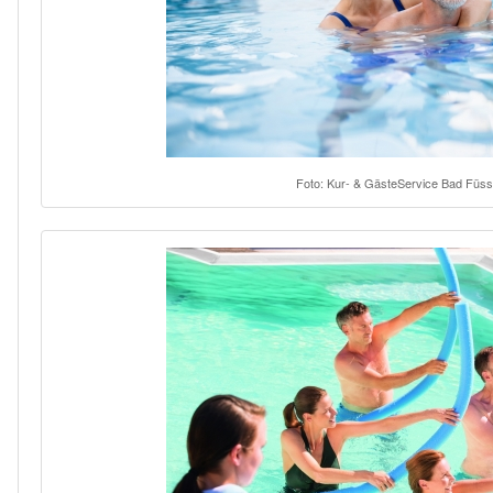
Foto: Kur- & GästeService Bad Füss