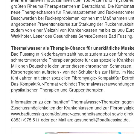
Mehrere Kliniken mit zusammen über 150 Ärzten und Physiothe
größten Rheuma-Therapiezentren in Deutschland. Die Kombinatio
neue Therapiechancen für Rheumapatienten und Rückenschmerz
Beschwerden bei Rückenproblemen können mit Maßnahmen unters
angebotenen Präventionskurse zur Stärkung der Rückenmuskult
zudem von einer Vielzahl von Krankenkassen mit bis zu 300 Euro
Winklhofer, Leiter des Gesundheits ServiceCenters Bad Füssing
Thermalwasser als Therapie-Chance für unerklärliche Musk
Bad Füssing in Niederbayern zählt heute zudem zu den führenden
schmerzmindernde Therapieangebote für das spezielle Krankheit
Millionen Deutsche leiden unter diesen chronischen Schmerzen,
Körperregionen auftreten - von der Schulter bis zur Hüfte, im Na
fünf Jahren mit einer speziellen Fibromyalgie-KompaktKur Betr
Das KompaktKur-Format verbindet Thermalwasseranwendungen 
physikalischen Therapien und Gruppentherapien.
Informationen zu den "sanften" Thermalwasser-Therapien gege
Zuschussmöglichkeiten der Krankenkassen und zur Fibromyalgie-
www.badfuessing.com/de/unser-gesundheitsangebot sowie direkt
08531/975 511 oder per Mail an: gesundheit@badfuessing.de.