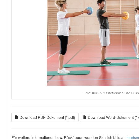
Foto: Kur- & GästeService Bad Füss
Download PDF-Dokument (*.pdf)
Download Word-Dokument (*.
Für weitere Informationen bzw. Rückfragen wenden Sie sich bitte an
touris