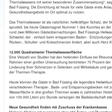
Thermalwassers mit seiner besonderen Zusammensetzung", sagt
Bad Füssing. Die Einrichtung ist heute für viele Gäste erste Anl
Gesundheitsangebote im Ort optimal zu nutzen.
Das Thermalwasser ist als natürlicher, heilkräftiger Schatz, der
sprudelt, bis heute Gästemagnet Nummer 1 des Kurortes an der b
rund zwei Millionen Gästeübernachtungen. Bad Füssings Heilwass
Schwefel, der - einfach beim entspannten Baden - Entzündungen 
Rücken-, Schulter- und Knieschmerzen lindert, aber auch Herz-K
12.000 Quadratmeter Thermalwasserfläche
Eine Vielzahl von Studien hat den heilenden Einfluss bei Rheum
Rahmen einer großen Untersuchung berichteten 70 Prozent der 3
Linderung ihrer Schmerzen in Gelenken und Wirbelsäule und gan
der Thermen-Therapie.
Heute können die Gäste in Bad Füssing die legendäre Heilwirku
verschiedenen Therapie-, Bade- und Entspannungsbecken mit 
Wasserfläche in drei großen Thermen sowie in zahlreichen Hotels
von 100.000 Litern pro Stunde versorgen die Badelandschaft stä
Neue Gesundheit finden mit Zuschuss der Krankenkasse