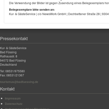
Die Verwendung der Bilder ist gegen Zusendung eines Belegexemplars hono
Belegexemplare bitte senden an:
Kur- & GästeService | c/o NewsWork GmbH | Dechbettener Straße 28 | 93
Pressekontakt
Kur- & GästeService
Bad Füssing
Rathausstr. 8
94072 Bad Füssing
Deutschland
Tel: 08531/975580
Fax: 08531/21367
tourismus@badfuessing.de
Kontakt
Impressum
Datenschutz