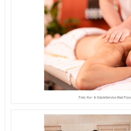
Foto: Kur- & GästeService Bad Füss