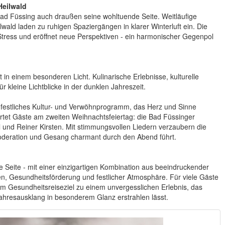
Heilwald
t Bad Füssing auch draußen seine wohltuende Seite. Weitläufige
lwald laden zu ruhigen Spaziergängen in klarer Winterluft ein. Die
t Stress und eröffnet neue Perspektiven - ein harmonischer Gegenpol
t in einem besonderen Licht. Kulinarische Erlebnisse, kulturelle
 kleine Lichtblicke in der dunklen Jahreszeit.
 festliches Kultur- und Verwöhnprogramm, das Herz und Sinne
rtet Gäste am zweiten Weihnachtsfeiertag: die Bad Füssinger
l und Reiner Kirsten. Mit stimmungsvollen Liedern verzaubern die
oderation und Gesang charmant durch den Abend führt.
e Seite - mit einer einzigartigen Kombination aus beeindruckender
en, Gesundheitsförderung und festlicher Atmosphäre. Für viele Gäste
tem Gesundheitsreiseziel zu einem unvergesslichen Erlebnis, das
Jahresausklang in besonderem Glanz erstrahlen lässt.