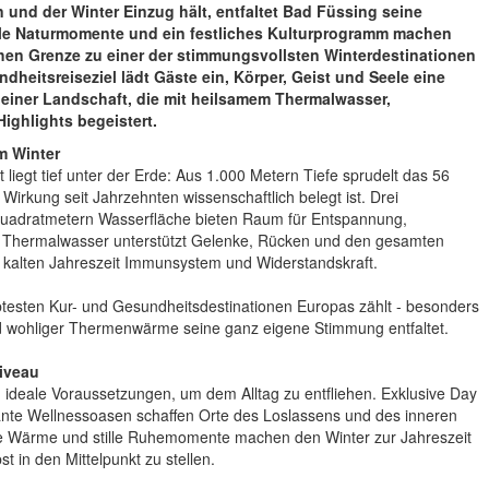
 und der Winter Einzug hält, entfaltet Bad Füssing seine
le Naturmomente und ein festliches Kulturprogramm machen
chen Grenze zu einer der stimmungsvollsten Winterdestinationen
heitsreiseziel lädt Gäste ein, Körper, Geist und Seele eine
 einer Landschaft, die mit heilsamem Thermalwasser,
ighlights begeistert.
m Winter
liegt tief unter der Erde: Aus 1.000 Metern Tiefe sprudelt das 56
rkung seit Jahrzehnten wissenschaftlich belegt ist. Drei
uadratmetern Wasserfläche bieten Raum für Entspannung,
 Thermalwasser unterstützt Gelenke, Rücken und den gesamten
 kalten Jahreszeit Immunsystem und Widerstandskraft.
testen Kur- und Gesundheitsdestinationen Europas zählt - besonders
und wohliger Thermenwärme seine ganz eigene Stimmung entfaltet.
iveau
 ideale Voraussetzungen, um dem Alltag zu entfliehen. Exklusive Day
te Wellnessoasen schaffen Orte des Loslassens und des inneren
te Wärme und stille Ruhemomente machen den Winter zur Jahreszeit
t in den Mittelpunkt zu stellen.