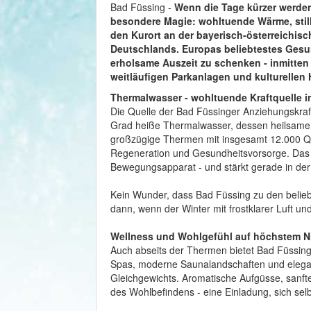
Bad Füssing -
Wenn die Tage kürzer werden
besondere Magie: wohltuende Wärme, stil
den Kurort an der bayerisch-österreichis
Deutschlands. Europas beliebtestes Gesund
erholsame Auszeit zu schenken - inmitten
weitläufigen Parkanlagen und kulturellen H
Thermalwasser - wohltuende Kraftquelle i
Die Quelle der Bad Füssinger Anziehungskraft 
Grad heiße Thermalwasser, dessen heilsame Wi
großzügige Thermen mit insgesamt 12.000 Q
Regeneration und Gesundheitsvorsorge. Das
Bewegungsapparat - und stärkt gerade in der
Kein Wunder, dass Bad Füssing zu den belieb
dann, wenn der Winter mit frostklarer Luft 
Wellness und Wohlgefühl auf höchstem N
Auch abseits der Thermen bietet Bad Füssing
Spas, moderne Saunalandschaften und elegan
Gleichgewichts. Aromatische Aufgüsse, sanf
des Wohlbefindens - eine Einladung, sich selbs